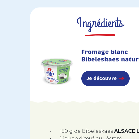
Ingrédients
Fromage blanc
Bibeleskaes natu
Je découvre
•
150 g de Bibeleskaes
ALSACE 
•
1 jaune d’œuf dur écrasé